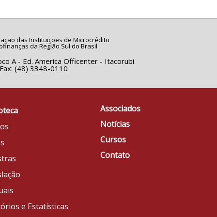
ação das Instituições de Microcrédito
ofinanças da Região Sul do Brasil
co A - Ed. America Officenter - Itacorubi
/Fax: (48) 3348-0110
Associados
oteca
Notícias
gos
Cursos
os
Contato
stras
slação
uais
órios e Estatísticas