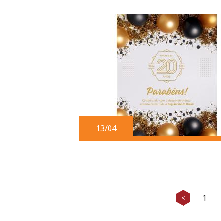
13/04
<
1