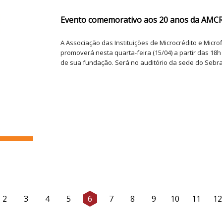
Evento comemorativo aos 20 anos da AMC
A Associação das Instituições de Microcrédito e Micr
promoverá nesta quarta-feira (15/04) a partir das 1
de sua fundação. Será no auditório da sede do Sebrae
2
3
4
5
6
7
8
9
10
11
12