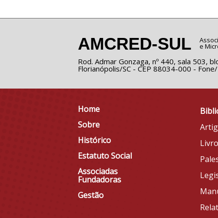
AMCRED-SUL
Associ
e Micr
Rod. Admar Gonzaga, nº 440, sala 503, blo
Florianópolis/SC - CEP 88034-000 - Fone
Home
Bibli
Sobre
Arti
Histórico
Livr
Estatuto Social
Pale
Associadas
Legi
Fundadoras
Man
Gestão
Relat