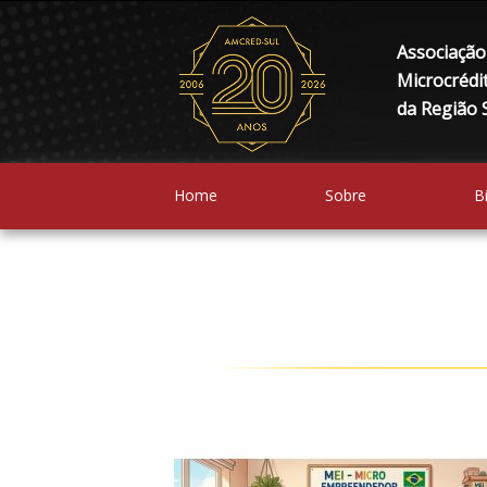
Associação 
Microcrédi
da Região S
Home
Sobre
B