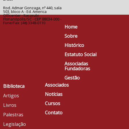
Rod. Admar Gonzaga, nº 440, sala
503, bloco A - Ed. America
Officenter - Itacorubi
Florianópolis/SC - CEP 88034-000 -
Fone/Fax: (48) 3348-0110
Home
Sobre
Histórico
Estatuto Social
Associadas
Fundadoras
Gestão
Associados
Biblioteca
Notícias
Artigos
Cursos
Livros
Contato
Palestras
Legislação