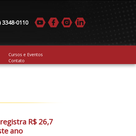
) 3348-0110
Cursos e Eventos
Contato
registra R$ 26,7
ste ano