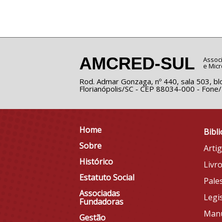
AMCRED-SUL
Associ
e Micr
Rod. Admar Gonzaga, nº 440, sala 503, blo
Florianópolis/SC - CEP 88034-000 - Fone
Home
Bibli
Sobre
Arti
Histórico
Livr
Estatuto Social
Pale
Associadas
Legi
Fundadoras
Man
Gestão