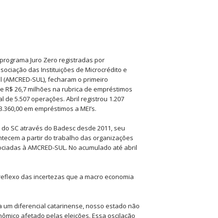
 programa Juro Zero registradas por
ociação das Instituições de Microcrédito e
il (AMCRED-SUL), fecharam o primeiro
e R$ 26,7 milhões na rubrica de empréstimos
l de 5.507 operações. Abril registrou 1.207
3.360,00 em empréstimos a MEI’s.
 do SC através do Badesc desde 2011, seu
ontecem a partir do trabalho das organizações
sociadas à AMCRED-SUL. No acumulado até abril
 reflexo das incertezas que a macro economia
 um diferencial catarinense, nosso estado não
nômico afetado pelas eleições. Essa oscilação