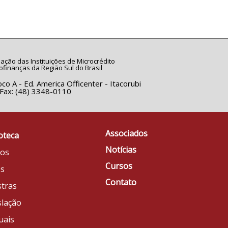
ação das Instituições de Microcrédito
ofinanças da Região Sul do Brasil
co A - Ed. America Officenter - Itacorubi
/Fax: (48) 3348-0110
Associados
oteca
Notícias
gos
Cursos
os
Contato
stras
slação
uais