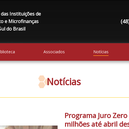
das Instituições de
(48
to e Microfinanças
ul do Brasil
iblioteca
Associados
Notícias
Notícias
Programa Juro Zero 
milhões até abril de