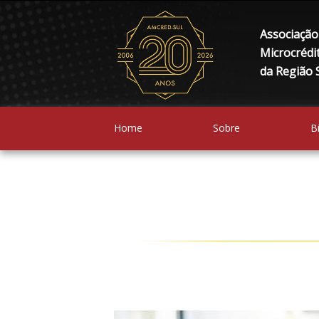
Associação 
Microcrédi
da Região S
Home
Sobre
B