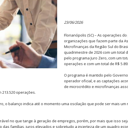
23/06/2026
Florianópolis (SC) – As operações do
organizações que fazem parte da Ass
Microfinanças da Região Sul do Bras
quadrimestre de 2026 com um total d
pelo programa Juro Zero, com um tota
operações e com um total de R$ 5.89
O programa é mantido pelo Governo
operador oficial, e as captações ac
de microcrédito e microfinanças as
m 213.520 operações.
ero, o balanço indica até o momento uma oscilação que pode ser mais um
el no que tange à geração de empregos, porém, por mais que isso seja
o das famílias, juros elevados e sobretudo a incerteza de um quadro eco