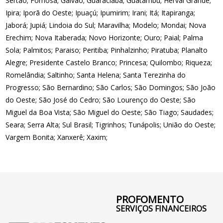
Sertão; Fornosa; Galvão; Guaraciaba; Guatambu; Herval Grande;
Ipira; Iporã do Oeste; Ipuaçú; Ipumirim; Irani; Itá; Itapiranga;
Jaborá; Jupiá; Lindoia do Sul; Maravilha; Modelo; Mondai; Nova
Erechim; Nova Itaberada; Novo Horizonte; Ouro; Paial; Palma
Sola; Palmitos; Paraiso; Peritiba; Pinhalzinho; Piratuba; Planalto
Alegre; Presidente Castelo Branco; Princesa; Quilombo; Riqueza;
Romelândia; Saltinho; Santa Helena; Santa Terezinha do
Progresso; São Bernardino; São Carlos; São Domingos; São João
do Oeste; São José do Cedro; São Lourenço do Oeste; São
Miguel da Boa Vista; São Miguel do Oeste; São Tiago; Saudades;
Seara; Serra Alta; Sul Brasil; Tigrinhos; Tunápolis; União do Oeste;
Vargem Bonita; Xanxerê; Xaxim;
PROFOMENTO
SERVIÇOS FINANCEIROS