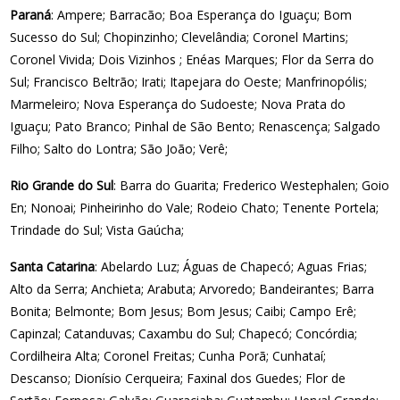
Paraná
: Ampere; Barracão; Boa Esperança do Iguaçu; Bom
Sucesso do Sul; Chopinzinho; Clevelândia; Coronel Martins;
Coronel Vivida; Dois Vizinhos ; Enéas Marques; Flor da Serra do
Sul; Francisco Beltrão; Irati; Itapejara do Oeste; Manfrinopólis;
Marmeleiro; Nova Esperança do Sudoeste; Nova Prata do
Iguaçu; Pato Branco; Pinhal de São Bento; Renascença; Salgado
Filho; Salto do Lontra; São João; Verê;
Rio Grande do Sul
: Barra do Guarita; Frederico Westephalen; Goio
En; Nonoai; Pinheirinho do Vale; Rodeio Chato; Tenente Portela;
Trindade do Sul; Vista Gaúcha;
Santa Catarina
: Abelardo Luz; Águas de Chapecó; Aguas Frias;
Alto da Serra; Anchieta; Arabuta; Arvoredo; Bandeirantes; Barra
Bonita; Belmonte; Bom Jesus; Bom Jesus; Caibi; Campo Erê;
Capinzal; Catanduvas; Caxambu do Sul; Chapecó; Concórdia;
Cordilheira Alta; Coronel Freitas; Cunha Porã; Cunhataí;
Descanso; Dionísio Cerqueira; Faxinal dos Guedes; Flor de