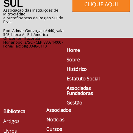
SUL
CLIQUE AQUI
Associação das Instituições de
Microcrédito
e Microfinanças da Região Sul do
Brasil
Rod. Admar Gonzaga, nº 440, sala
503, bloco A - Ed. America
Officenter - Itacorubi
Florianópolis/SC - CEP 88034-000 -
Fone/Fax: (48) 3348-0110
Home
Sobre
Histórico
Estatuto Social
Associadas
Fundadoras
Gestão
Associados
Biblioteca
Notícias
Artigos
Cursos
Livros