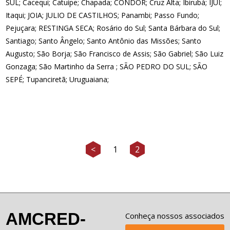
SUL; Cacequi; Catuípe; Chapada; CONDOR; Cruz Alta; Ibirubá; IJUI;
Itaqui; JOIA; JULIO DE CASTILHOS; Panambi; Passo Fundo;
Pejuçara; RESTINGA SECA; Rosário do Sul; Santa Bárbara do Sul;
Santiago; Santo Ângelo; Santo Antônio das Missões; Santo
Augusto; São Borja; São Francisco de Assis; São Gabriel; São Luiz
Gonzaga; São Martinho da Serra ; SÃO PEDRO DO SUL; SÃO
SEPÉ; Tupanciretã; Uruguaiana;
<
1
2
AMCRED-
Conheça nossos associados