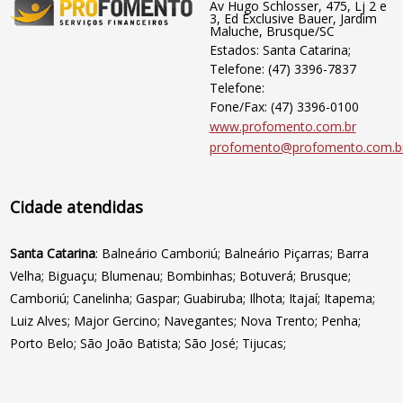
Av Hugo Schlosser, 475, Lj 2 e
3, Ed Exclusive Bauer, Jardim
Maluche, Brusque/SC
Estados: Santa Catarina;
Telefone: (47) 3396-7837
Telefone:
Fone/Fax: (47) 3396-0100
www.profomento.com.br
profomento@profomento.com.b
Cidade atendidas
Santa Catarina
: Balneário Camboriú; Balneário Piçarras; Barra
Velha; Biguaçu; Blumenau; Bombinhas; Botuverá; Brusque;
Camboriú; Canelinha; Gaspar; Guabiruba; Ilhota; Itajaí; Itapema;
Luiz Alves; Major Gercino; Navegantes; Nova Trento; Penha;
Porto Belo; São João Batista; São José; Tijucas;