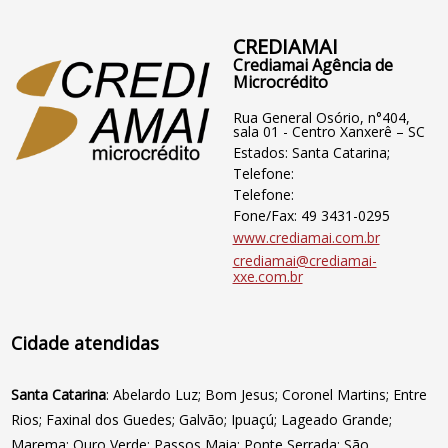
CREDIAMAI
Crediamai Agência de
Microcrédito
Rua General Osório, n°404,
sala 01 - Centro Xanxerê – SC
Estados: Santa Catarina;
Telefone:
Telefone:
Fone/Fax: 49 3431-0295
www.crediamai.com.br
crediamai@crediamai-
xxe.com.br
Cidade atendidas
Santa Catarina
: Abelardo Luz; Bom Jesus; Coronel Martins; Entre
Rios; Faxinal dos Guedes; Galvão; Ipuaçú; Lageado Grande;
Marema; Ouro Verde; Passos Maia; Ponte Serrada; São